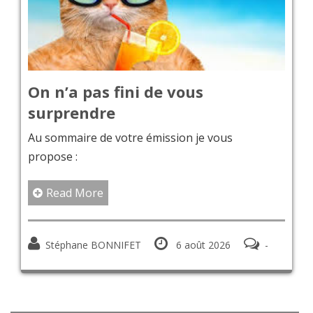
Pop 
n n’a pas fini de vous
04/0
urprendre
Séquen
 sommaire de votre émission je vous
maître
opose :
août e
Larry 
Read More
reconn
années
Stéphane BONNIFET
6 août 2026
-
Jimmy 
connaî
Re