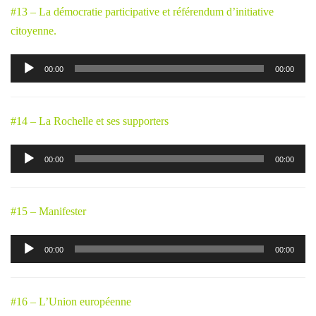
#13 – La démocratie participative et référendum d’initiative
citoyenne.
Lecteur
00:00
00:00
audio
#14 – La Rochelle et ses supporters
Lecteur
00:00
00:00
audio
#15 – Manifester
Lecteur
00:00
00:00
audio
#16 – L’Union européenne