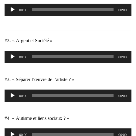
Lecteur
00:00
00:00
audio
#2- « Argent et Société »
Lecteur
00:00
00:00
audio
#3- « Séparer l’œuvre de l’artiste ? »
Lecteur
00:00
00:00
audio
#4- « Autisme et liens sociaux ? »
Lecteur
00:00
00:00