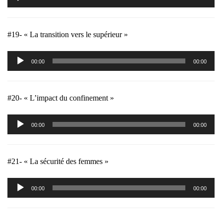
audio
#19- « La transition vers le supérieur »
Lecteur
00:00
00:00
audio
#20- « L’impact du confinement »
Lecteur
00:00
00:00
audio
#21- « La sécurité des femmes »
Lecteur
00:00
00:00
audio