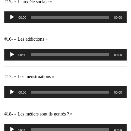
#15- « L’anxiété sociale »
Lecteur
00:00
00:00
audio
#16- « Les addictions »
Lecteur
00:00
00:00
audio
#17- « Les menstruations »
Lecteur
00:00
00:00
audio
#18- « Les métiers sont ils genrés ? »
Lecteur
00:00
00:00