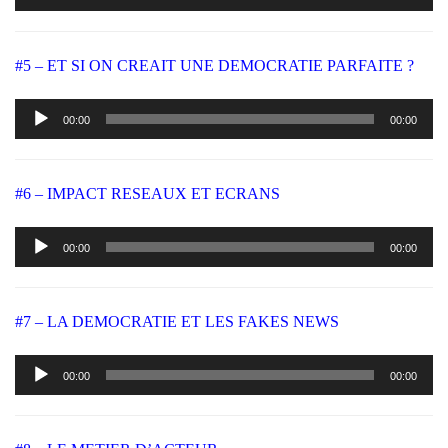
#5 – ET SI ON CREAIT UNE DEMOCRATIE PARFAITE ?
Lecteur
00:00
00:00
audio
#6 – IMPACT RESEAUX ET ECRANS
Lecteur
00:00
00:00
audio
#7 – LA DEMOCRATIE ET LES FAKES NEWS
Lecteur
00:00
00:00
audio