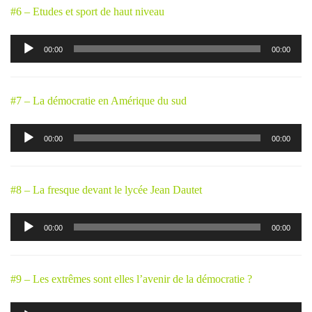
#6 – Etudes et sport de haut niveau
Lecteur
00:00
00:00
audio
#7 – La démocratie en Amérique du sud
Lecteur
00:00
00:00
audio
#8 – La fresque devant le lycée Jean Dautet
Lecteur
00:00
00:00
audio
#9 – Les extrêmes sont elles l’avenir de la démocratie ?
Lecteur