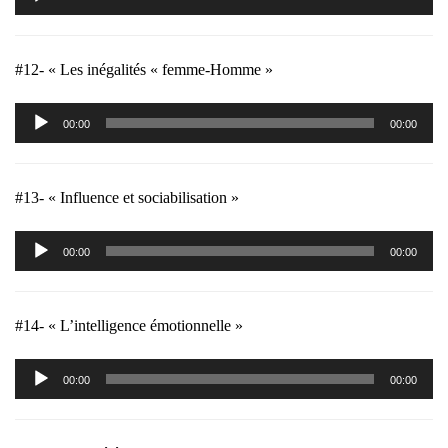
audio
#12- « Les inégalités « femme-Homme »
Lecteur
00:00
00:00
audio
#13- « Influence et sociabilisation »
Lecteur
00:00
00:00
audio
#14- « L’intelligence émotionnelle »
Lecteur
00:00
00:00
audio