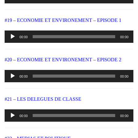
#19 – ECONOMIE ET ENVIRONEMENT – EPISODE 1
Lecteur
00:00
00:00
audio
#20 – ECONOMIE ET ENVIRONEMENT – EPISODE 2
Lecteur
00:00
00:00
audio
#21 – LES DELEGUES DE CLASSE
Lecteur
00:00
00:00
audio