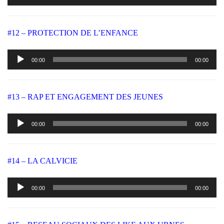
#12 – PROTECTION DE L’ENFANCE
Lecteur
00:00
00:00
audio
#13 – RAP ET ENGAGEMENT DES JEUNES
Lecteur
00:00
00:00
audio
#14 – LA CALVICIE
Lecteur
00:00
00:00
audio