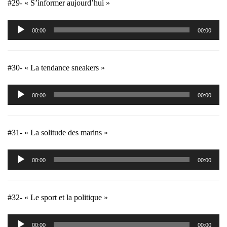
#29- « S’informer aujourd’hui »
Lecteur
00:00
00:00
audio
#30- « La tendance sneakers »
Lecteur
00:00
00:00
audio
#31- « La solitude des marins »
Lecteur
00:00
00:00
audio
#32- « Le sport et la politique »
Lecteur
00:00
00:00