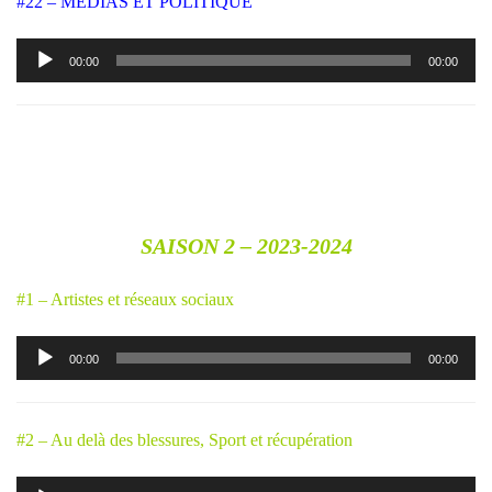
#22 – MEDIAS ET POLITIQUE
Lecteur
00:00
00:00
audio
SAISON 2 – 2023-2024
#1 – Artistes et réseaux sociaux
Lecteur
00:00
00:00
audio
#2 – Au delà des blessures, Sport et récupération
Lecteur