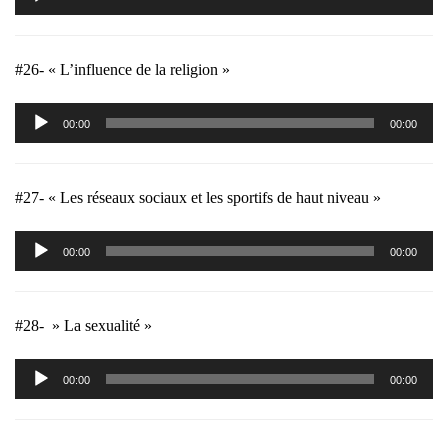
audio
#26- « L’influence de la religion »
Lecteur
00:00
00:00
audio
#27- « Les réseaux sociaux et les sportifs de haut niveau »
Lecteur
00:00
00:00
audio
#28- » La sexualité »
Lecteur
00:00
00:00
audio