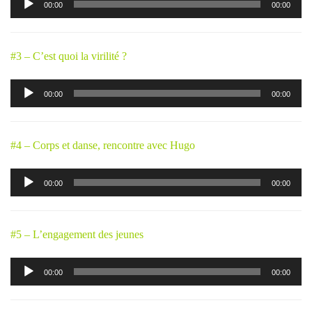
00:00
00:00
audio
#3 – C’est quoi la virilité ?
Lecteur
00:00
00:00
audio
#4 – Corps et danse, rencontre avec Hugo
Lecteur
00:00
00:00
audio
#5 – L’engagement des jeunes
Lecteur
00:00
00:00
audio