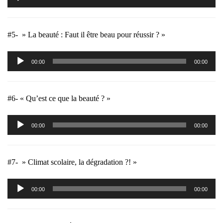
audio
#5- » La beauté : Faut il être beau pour réussir ? »
Lecteur
00:00
00:00
audio
#6- « Qu’est ce que la beauté ? »
Lecteur
00:00
00:00
audio
#7- » Climat scolaire, la dégradation ?! »
Lecteur
00:00
00:00
audio