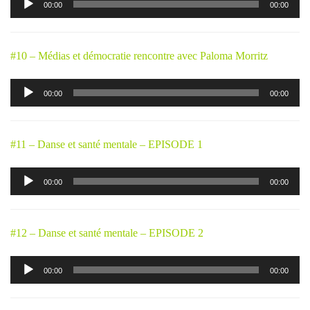
00:00
00:00
audio
#10 – Médias et démocratie rencontre avec Paloma Morritz
Lecteur
00:00
00:00
audio
#11 – Danse et santé mentale – EPISODE 1
Lecteur
00:00
00:00
audio
#12 – Danse et santé mentale – EPISODE 2
Lecteur
00:00
00:00
audio