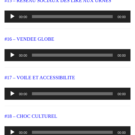
#15 – RESEAU SOCIAUX DES LIKE AUX URNES
Lecteur
00:00
00:00
audio
#16 – VENDEE GLOBE
Lecteur
00:00
00:00
audio
#17 – VOILE ET ACCESSIBILITE
Lecteur
00:00
00:00
audio
#18 – CHOC CULTUREL
Lecteur
00:00
00:00
audio