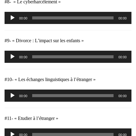
#8- » Le cyberharcèlement »
Lecteur
00:00
00:00
audio
#9- « Divorce : L’impact sur les enfants »
Lecteur
00:00
00:00
audio
#10- « Les échanges linguistiques à l’étranger »
Lecteur
00:00
00:00
audio
#11- « Etudier à l’étranger »
Lecteur
00:00
00:00