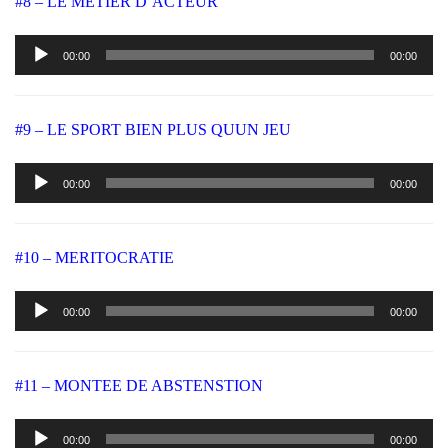
#8 – LE METIER D’ACTEUR
Lecteur
00:00
00:00
audio
#9 – LE SPORT BIEN PLUS QUUN JEU
Lecteur
00:00
00:00
audio
#10 – MERITOCRATIE
Lecteur
00:00
00:00
audio
#11 – MONTEE DE ABSTENSTION
Lecteur
00:00
00:00
audio