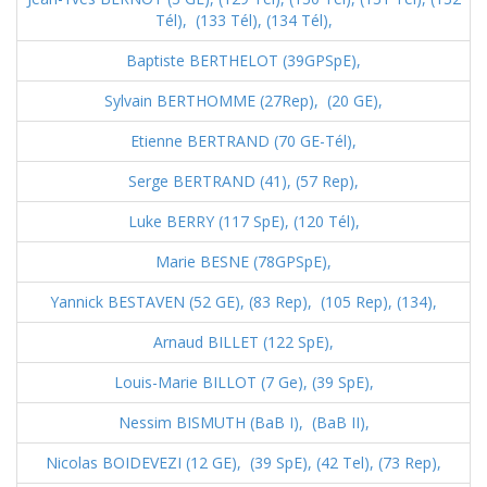
Tél),
(133 Tél),
(134 Tél),
Baptiste BERTHELOT (39GPSpE),
Sylvain BERTHOMME (27Rep),
(20 GE),
Etienne BERTRAND (70 GE-Tél),
Serge BERTRAND (41),
(57 Rep),
Luke BERRY (117 SpE),
(120 Tél),
Marie BESNE (78GPSpE),
Yannick BESTAVEN (52 GE),
(83 Rep),
(105 Rep),
(134),
Arnaud BILLET (122 SpE),
Louis-Marie BILLOT (7 Ge),
(39 SpE),
Nessim BISMUTH (BaB I),
(BaB II),
Nicolas BOIDEVEZI (12 GE),
(39 SpE),
(42 Tel),
(73 Rep),