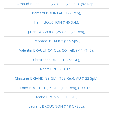
Arnaud BOISSIERES (22 GE)
,
(23 SpS),
(82 Rep),
Bernard BONNEAU (122 Rep),
Henri BOUCHON (146 SpE),
Julien BOZZOLO (25 Ge),
(73 Rep),
Sréphane BRANCY (115 SpS),
Valentin BRAULT (51 GE)
,
(55 Tél),
(71),
(140),
Christophe BRESCHI (58 GE),
Albert BRET (34 Tél),
Christine BRIAND (89 GE),
(108 Rep),
AU (122 SpE),
Tony BROCHET (95 GE),
(108 Rep),
(133 Tél),
André BRONNER (16 GE),
Laurent BROUGNON (118 GPSpE),