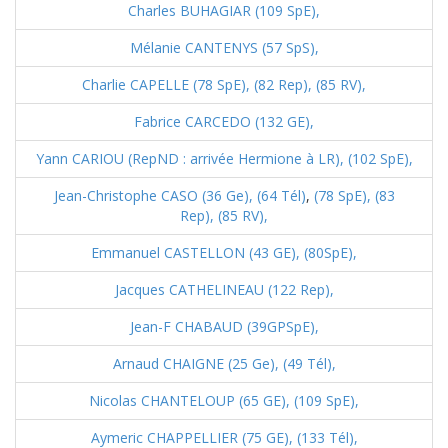
Charles BUHAGIAR (109 SpE),
Mélanie CANTENYS (57 SpS),
Charlie CAPELLE (78 SpE),
(82 Rep),
(85 RV),
Fabrice CARCEDO (132 GE),
Yann CARIOU (RepND : arrivée Hermione à LR),
(102 SpE),
Jean-Christophe CASO
(36 Ge),
(64 Tél)
,
(78 SpE),
(83
Rep),
(85 RV),
Emmanuel CASTELLON (43 GE),
(80SpE),
Jacques CATHELINEAU (122 Rep),
Jean-F CHABAUD (39GPSpE),
Arnaud CHAIGNE (25 Ge),
(49 Tél),
Nicolas CHANTELOUP (65 GE),
(109 SpE),
Aymeric CHAPPELLIER (75 GE),
(133 Tél),