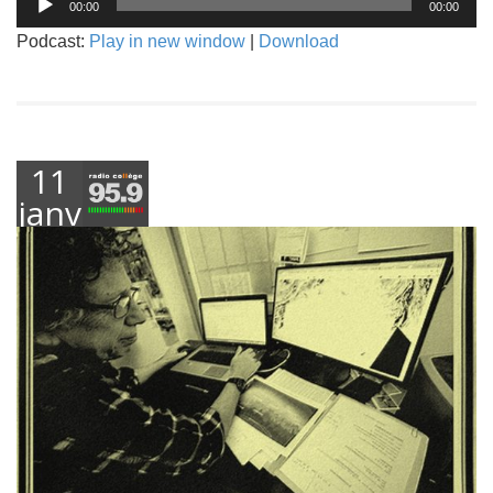
00:00
00:00
audio
Podcast:
Play in new window
|
Download
11
janvier
2017