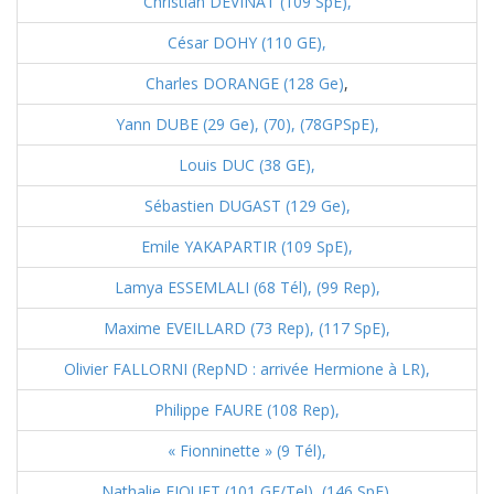
Christian DEVINAT (109 SpE),
César DOHY (110 GE),
Charles DORANGE (128 Ge)
,
Yann DUBE (29 Ge),
(70),
(78GPSpE),
Louis DUC (38 GE),
Sébastien DUGAST (129 Ge),
Emile YAKAPARTIR (109 SpE),
Lamya ESSEMLALI (68 Tél),
(99 Rep),
Maxime EVEILLARD (73 Rep),
(117 SpE),
Olivier FALLORNI (RepND : arrivée Hermione à LR),
Philippe FAURE (108 Rep),
« Fionninette » (9 Tél),
Nathalie FIQUET (101 GE/Tel),
(146 SpE),