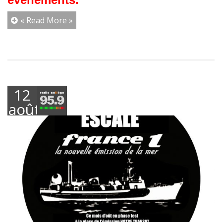
« Read More »
12
août
2016