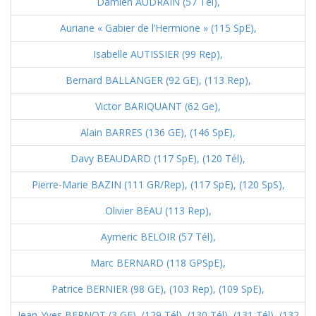
Damien AUDRAIN (57 Tél),
Auriane « Gabier de l’Hermione » (115 SpE),
Isabelle AUTISSIER (99 Rep),
Bernard BALLANGER (92 GE),
(113 Rep),
Victor BARIQUANT (62 Ge),
Alain BARRES (136 GE),
(146 SpE),
Davy BEAUDARD (117 SpE),
(120 Tél),
Pierre-Marie BAZIN (111 GR/Rep),
(117 SpE),
(120 SpS),
Olivier BEAU (113 Rep),
Aymeric BELOIR (57 Tél),
Marc BERNARD (118 GPSpE),
Patrice BERNIER (98 GE),
(103 Rep),
(109 SpE),
Jean-Yves BERNOT (3 GE),
(129 Tél),
(130 Tél),
(131 Tél),
(132