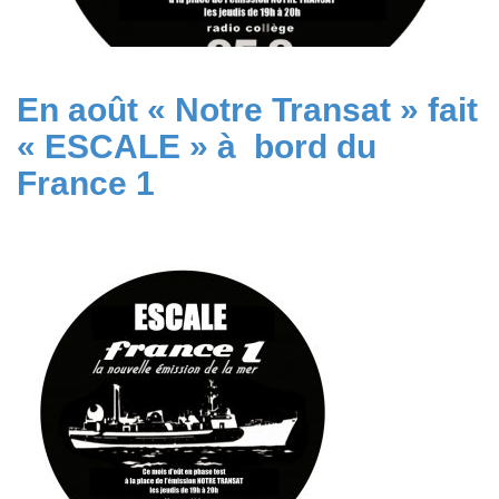
En août « Notre Transat » fait
« ESCALE » à bord du
France 1