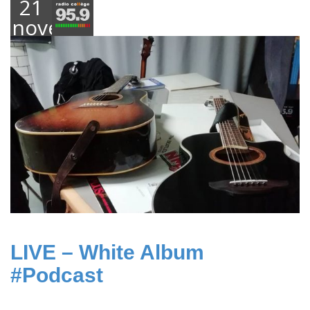
21
novembre
2018
LIVE – White Album
#Podcast