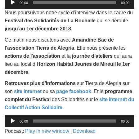
00:00
00:00
audio
Nous poursuivons notre cycle d’interview dans le cadre du
Festival des Solidarités de La Rochelle
qui se déroule
jusqu’au 1er décembre 2018
.
Ce matin nous discutons avec
Amandine Bac de
l’association Tierra de Alegria
. Elle nous présente les
actions de l’association
et la
journée d’ateliers
qui aura
lieu au local d’
Horizon Habitat Jeunes de Mireuil le 1er
décembre
.
Retrouvez plus d’informations
sur Tierra de Alegria sur
son
site internet
ou sa
page facebook
. Et le
programme
complet du Festival
des Solidarités sur le
site internet du
Collectif Action Solidaire.
Lecteur
00:00
00:00
audio
Podcast:
Play in new window
|
Download