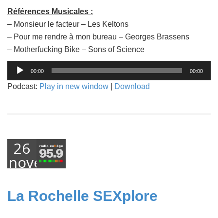
Références Musicales :
– Monsieur le facteur – Les Keltons
– Pour me rendre à mon bureau – Georges Brassens
– Motherfucking Bike – Sons of Science
Lecteur
00:00
00:00
audio
Podcast:
Play in new window
|
Download
26
novembre
2018
La Rochelle SEXplore