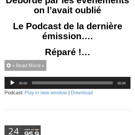
Débordé par les événements
on l’avait oublié
Le Podcast de la dernière
émission….
Réparé !…
« Read More »
Lecteur
00:00
00:00
audio
Podcast:
Play in new window
|
Download
24