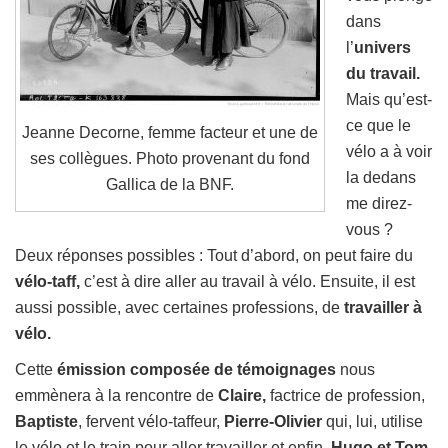
dans
l’
univers
du travail.
Mais qu’est-
ce que le
Jeanne Decorne, femme facteur et une de
vélo a à voir
ses collègues. Photo provenant du fond
la dedans
Gallica de la BNF.
me direz-
vous ?
Deux réponses possibles : Tout d’abord, on peut faire du
vélo-taff,
c’est à dire aller au travail à vélo. Ensuite, il est
aussi possible, avec certaines professions, de
travailler à
vélo.
Cette
émission composée de témoignages
nous
emmènera à la rencontre de
Claire,
factrice de profession,
Baptiste
, fervent vélo-taffeur,
Pierre-Olivier
qui, lui, utilise
le vélo et le train pour aller travailler et enfin,
Hugo et Tom