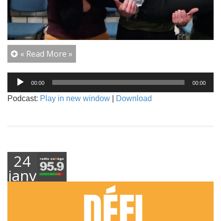
« Read More »
Lecteur
00:00
00:00
audio
Podcast:
Play in new window
|
Download
24
janvier
2019