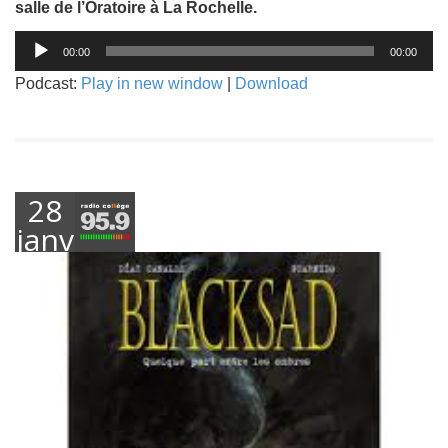
salle de l’Oratoire à La Rochelle.
Lecteur
00:00
00:00
audio
Podcast:
Play in new window
|
Download
28
janvier
2019