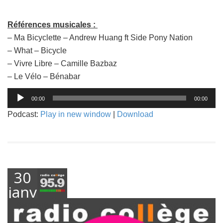
Références musicales :
– Ma Bicyclette – Andrew Huang ft Side Pony Nation
– What – Bicycle
– Vivre Libre – Camille Bazbaz
– Le Vélo – Bénabar
Lecteur
00:00
00:00
audio
Podcast:
Play in new window
|
Download
30
janvier
2019