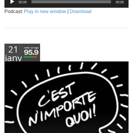
00:00
00:00
audio
Podcast:
Play in new window
|
Download
21
janvier
2019