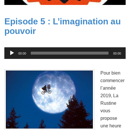
Episode 5 : L’imagination au
pouvoir
Lecteur
00:00
00:00
audio
Pour bien
commencer
l’année
2019, La
Rustine
vous
propose
une heure