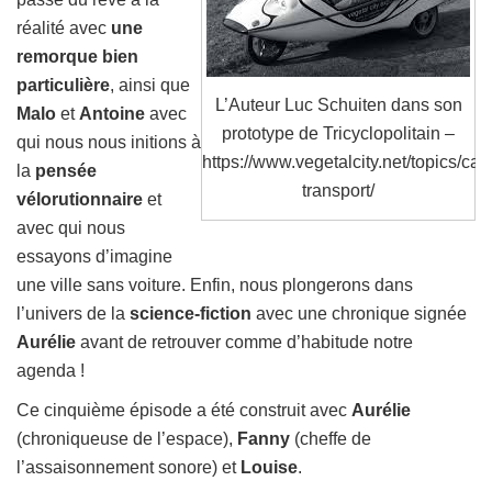
réalité avec
une
remorque bien
particulière
, ainsi que
L’Auteur Luc Schuiten dans son
Malo
et
Antoine
avec
prototype de Tricyclopolitain –
qui nous nous initions à
https://www.vegetalcity.net/topics/cat
la
pensée
transport/
vélorutionnaire
et
avec qui nous
essayons d’imagine
une ville sans voiture. Enfin, nous plongerons dans
l’univers de la
science-fiction
avec une chronique signée
Aurélie
avant de retrouver comme d’habitude notre
agenda !
Ce cinquième épisode a été construit avec
Aurélie
(chroniqueuse de l’espace),
Fanny
(cheffe de
l’assaisonnement sonore) et
Louise
.