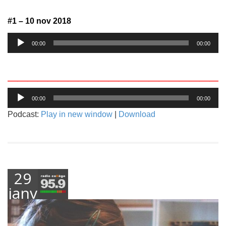
#1 – 10 nov 2018
Lecteur
00:00
00:00
audio
_____________________
Lecteur
00:00
00:00
audio
Podcast:
Play in new window
|
Download
29
janvier
2019