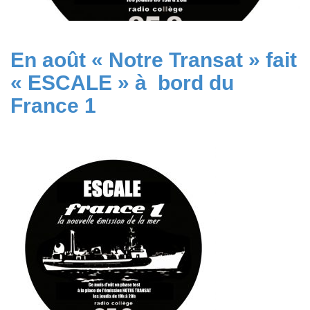
En août « Notre Transat » fait
« ESCALE » à bord du
France 1