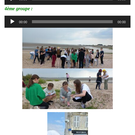
audio
4ème groupe :
Lecteur
00:00
00:00
audio