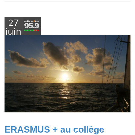
27
juin
2023
ERASMUS + au collège