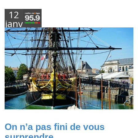
12
janvier
2024
On n’a pas fini de vous
surprendre