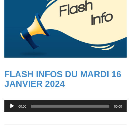
FLASH INFOS DU MARDI 16
JANVIER 2024
Lecteur
00:00
00:00
audio