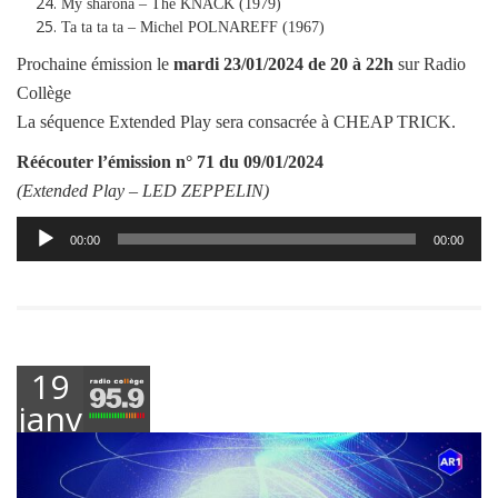
My sharona – The KNACK (1979)
Ta ta ta ta – Michel POLNAREFF (1967)
Prochaine émission le
mardi
23/01/2024
de 20 à 22h
sur Radio
Collège
La séquence Extended Play sera consacrée à CHEAP TRICK.
Réécouter l’émission
n° 71 du 09/01/2024
(Extended Play –
LED ZEPPELIN
)
Lecteur
00:00
00:00
audio
19
janvier
2024