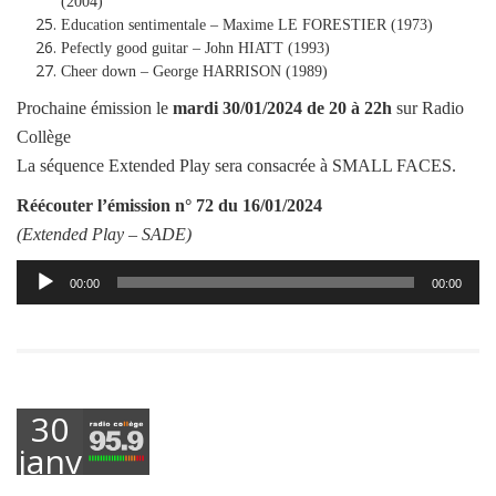
(2004)
Education sentimentale – Maxime LE FORESTIER (1973)
Pefectly good guitar – John HIATT (1993)
Cheer down – George HARRISON (1989)
Prochaine émission le
mardi
30/01/2024
de 20 à 22h
sur Radio
Collège
La séquence Extended Play sera consacrée à SMALL FACES.
Réécouter l’émission
n° 72 du 16/01/2024
(Extended Play –
SADE
)
Lecteur
00:00
00:00
audio
30
janvier
2024