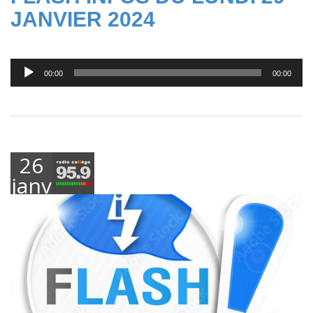
JANVIER 2024
Lecteur
00:00
00:00
audio
26
janvier
2024