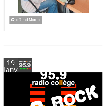
« Read More »
19
janvier
2024