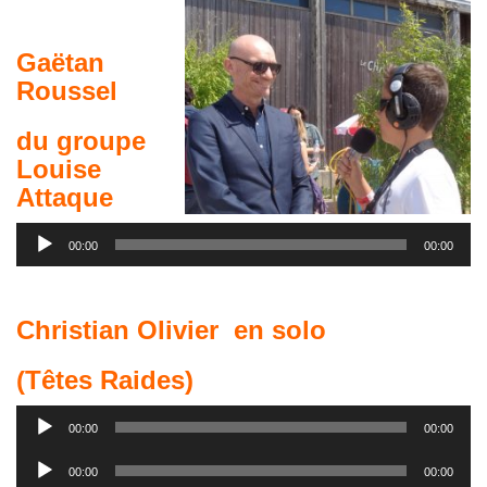
Gaëtan
Roussel
du groupe
Louise
Attaque
Lecteur
00:00
00:00
audio
Christian Olivier en solo
(Têtes Raides)
Lecteur
00:00
00:00
audio
Lecteur
00:00
00:00
audio