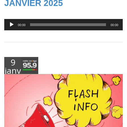
JANVIER 2025
Lecteur
00:00
00:00
audio
9
janvier
2025