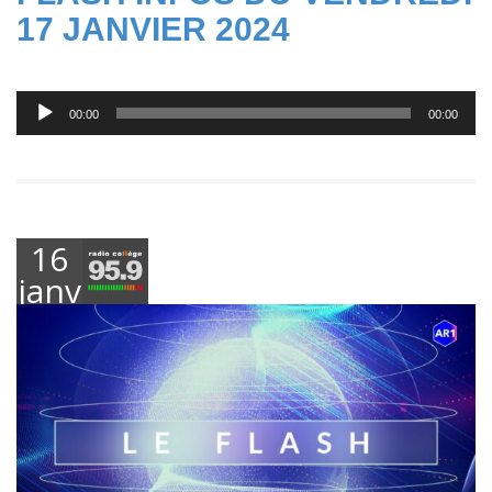
17 JANVIER 2024
Lecteur
00:00
00:00
audio
16
janvier
2025