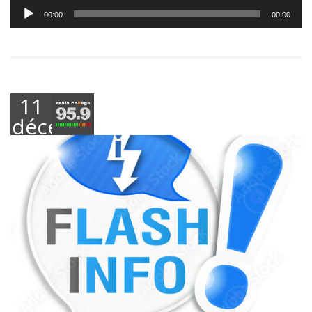
Lecteur
00:00
00:00
audio
11
décembre
2024