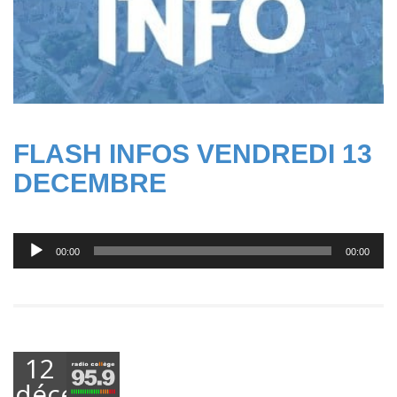
FLASH INFOS VENDREDI 13
DECEMBRE
Lecteur
00:00
00:00
audio
12
décembre