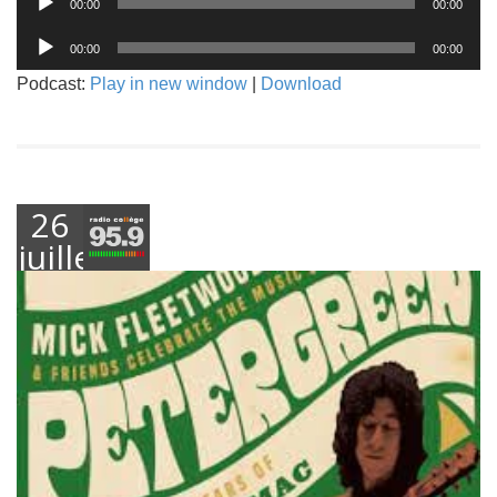
00:00
00:00
audio
Lecteur
00:00
00:00
audio
Podcast:
Play in new window
|
Download
26
juillet
2021