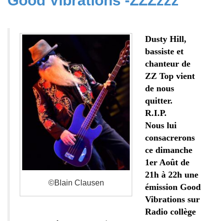
Good Vibrations -ZZZzzz
Dusty Hill,
bassiste et
chanteur de
ZZ Top vient
de nous
quitter.
R.I.P.
Nous lui
consacrerons
ce dimanche
1er Août de
21h à 22h une
©Blain Clausen
émission Good
Vibrations sur
Radio collège