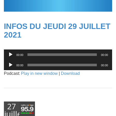
INFOS DU JEUDI 29 JUILLET
2021
Lecteur
00:00
00:00
audio
Lecteur
00:00
00:00
audio
Podcast:
Play in new window
|
Download
27
juillet