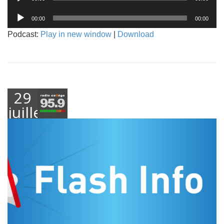
audio
Lecteur
00:00
00:00
audio
Podcast:
Play in new window
|
Download
29
juillet
2021