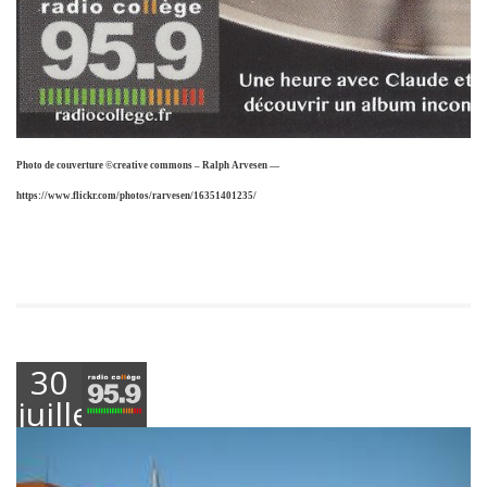
Photo de couverture ©creative commons – Ralph Arvesen —
https://www.flickr.com/photos/rarvesen/16351401235/
30
juillet
2021