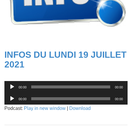
INFOS DU LUNDI 19 JUILLET
2021
Lecteur
00:00
00:00
audio
Lecteur
00:00
00:00
audio
Podcast:
Play in new window
|
Download