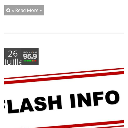
« Read More »
26
juillet
2021