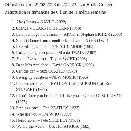
Diffusion mardi 22/08/2023 de 20 à 22h sur Radio Collège
Rediffusion le dimanche de 6 à 8h de la même semaine
Abc (Nicer) – GAYLE (2022)
Change – TEARS FOR FEARS (1983)
Ils ont changé ma chanson – ARNO & Stephan EICHER (2000)
Shaft (Theme from soundtrack) – Isaac HAYES (1971)
Everything counts – DEPECHE MODE (1983)
I’m gonna getcha good – Shania TWAIN (2002)
Should’ve said no – Taylor SWIFT (2008)
Dear Mrs Applebee – David GARRICK (1966)
Can the can – Suzi QUATRO (1973)
Living by numbers – NEW MUSIK (1980)
In a broken dream – PYTHON LEE JACKSON feat. Rod
STEWART (1972)
I don’t love you but I think I like you – Gilbert O’ SULLIVAN
(1975)
Free as a bird – The BEATLES (1995)
Who are you – The WHO (1977)
Homosapien – Pete SHELLEY (1981)
We are the world – USA for AFRICA (1985)