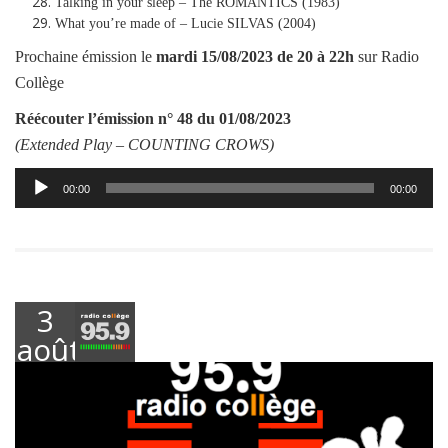
Talking in your sleep – The ROMANTICS (1983)
What you’re made of – Lucie SILVAS (2004)
Prochaine émission le
mardi
15/08/2023
de 20 à 22h
sur Radio
Collège
Réécouter l’émission
n° 48 du 01/08/2023
(Extended Play –
COUNTING CROWS
)
Lecteur
00:00
00:00
audio
3
août
2023