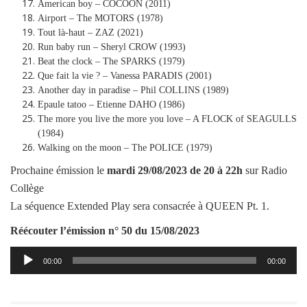
American boy – COCOON (2011)
Airport – The MOTORS (1978)
Tout là-haut – ZAZ (2021)
Run baby run – Sheryl CROW (1993)
Beat the clock – The SPARKS (1979)
Que fait la vie ? – Vanessa PARADIS (2001)
Another day in paradise – Phil COLLINS (1989)
Epaule tatoo – Etienne DAHO (1986)
The more you live the more you love – A FLOCK of SEAGULLS
(1984)
Walking on the moon – The POLICE (1979)
Prochaine émission le
mardi
29/08/2023
de 20 à 22h
sur Radio
Collège
La séquence Extended Play sera consacrée à QUEEN Pt. 1.
Réécouter l’émission
n° 50 du 15/08/2023
Lecteur
00:00
00:00
audio