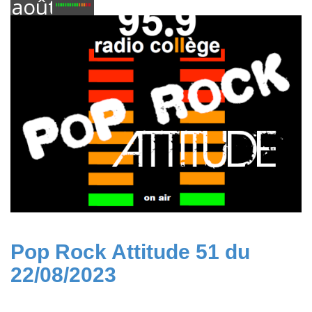
août
2023
Pop Rock Attitude 51 du
22/08/2023