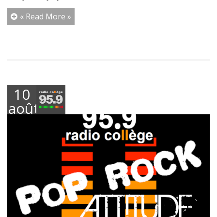
« Read More »
10
août
2023