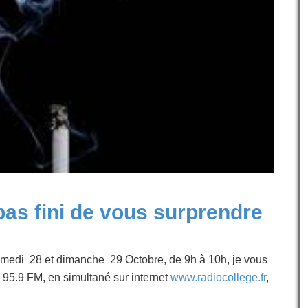
pas fini de vous surprendre
edi 28 et dimanche 29 Octobre, de 9h à 10h, je vous
 95.9 FM, en simultané sur internet
www.radiocollege.fr
,