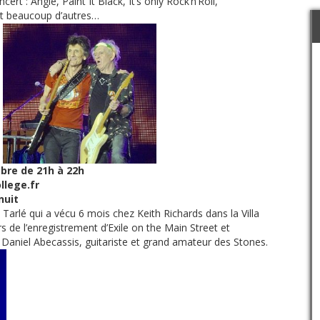
t : Angie, Paint It Black, It’s only Rock’n’Roll,
et beaucoup d’autres…
bre de 21h à 22h
llege.fr
nuit
arlé qui a vécu 6 mois chez Keith Richards dans la Villa
rs de l’enregistrement d’Exile on the Main Street et
Daniel Abecassis, guitariste et grand amateur des Stones.