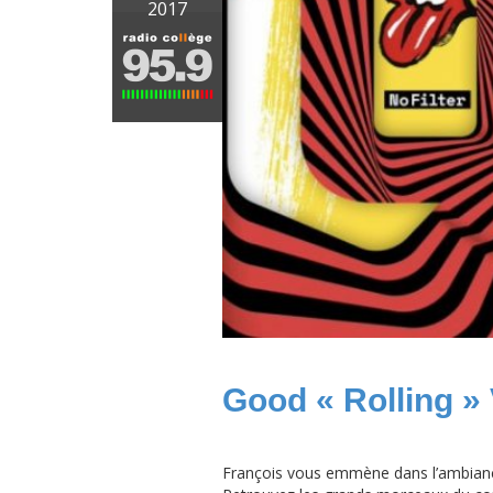
2017
Good « Rolling » 
François vous emmène dans l’ambianc