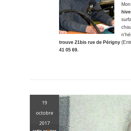
Mon 
hive
surf
chau
n’hé
trouve 21bis rue de Périgny
(Entr
41 05 69.
19
octobre
2017