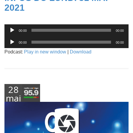
2021
Lecteur
00:00
00:00
audio
Lecteur
00:00
00:00
audio
Podcast:
Play in new window
|
Download
28
mai
2021