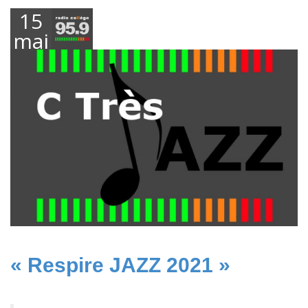
15
mai
2021
« Respire JAZZ 2021 »