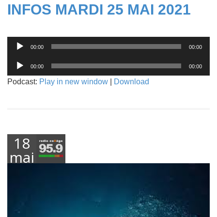
INFOS MARDI 25 MAI 2021
Lecteur
00:00
00:00
audio
Lecteur
00:00
00:00
audio
Podcast:
Play in new window
|
Download
18
mai
2021