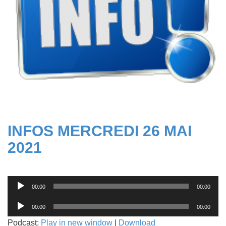
INFOS MERCREDI 26 MAI
2021
Lecteur
00:00
00:00
audio
Lecteur
00:00
00:00
audio
Podcast:
Play in new window
|
Download