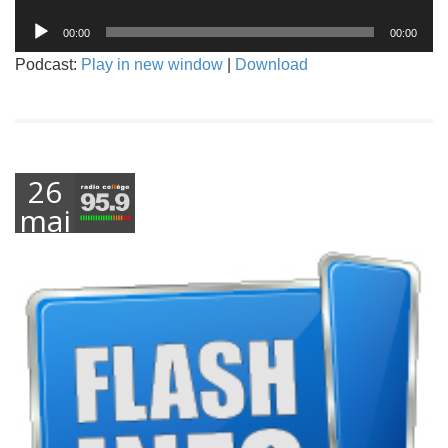
audio
Lecteur
00:00
00:00
audio
Podcast:
Play in new window
|
Download
26
mai
2021