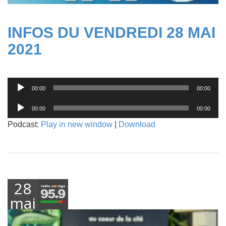
INFOS DU VENDREDI 28 MAI
2021
Lecteur
00:00
00:00
audio
Lecteur
00:00
00:00
audio
Podcast:
Play in new window
|
Download
28
mai
2021