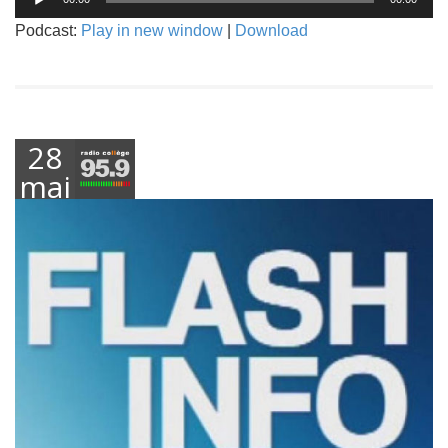
audio
Podcast:
Play in new window
|
Download
28
mai
2021