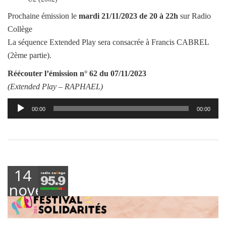
Prochaine émission le
mardi
21/11/2023
de 20 à 22h
sur Radio
Collège
La séquence Extended Play sera consacrée à Francis CABREL
(2ème partie).
Réécouter l’émission
n° 62 du 07/11/2023
(Extended Play –
RAPHAEL
)
Lecteur
00:00
00:00
audio
14
novembre
2023