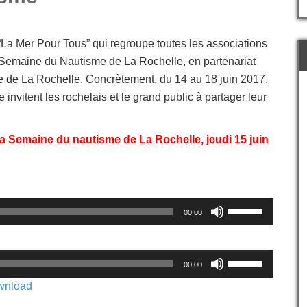
 “La Mer Pour Tous” qui regroupe toutes les associations
 Semaine du Nautisme de La Rochelle, en partenariat
lle de La Rochelle. Concrètement, du 14 au 18 juin 2017,
invitent les rochelais et le grand public à partager leur
la Semaine du nautisme de La Rochelle, jeudi 15 juin
Utilisez
00:00
les
flèches
haut/bas
Utilisez
pour
00:00
les
augmenter
flèches
wnload
ou
haut/bas
diminuer