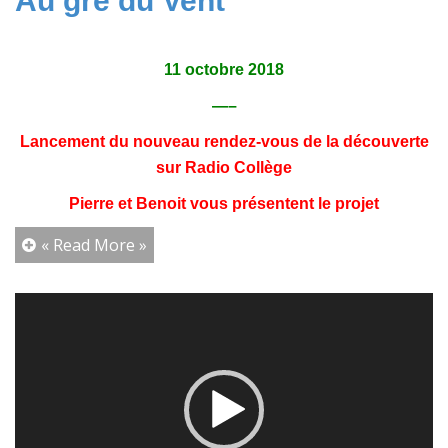
Au gré du Vent
11 octobre 2018
—–
Lancement du nouveau rendez-vous de la découverte
sur Radio Collège
Pierre et Benoit vous présentent le projet
« Read More »
Lecteur
vidéo