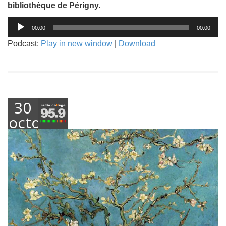
bibliothèque de Périgny.
Lecteur
00:00
00:00
audio
Podcast:
Play in new window
|
Download
30
octobre
2018