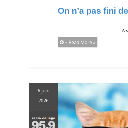
On n’a pas fini d
A s
« Read More »
6 juin
2026