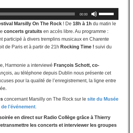
Utilisez
00:00
les
flèches
festival Marsilly On The Rock
! De
18h à 1h
du matin le
haut/bas
de
concerts gratuits
en accès libre. Au programme :
pour
t participé à divers tremplins musicaux en Charente
augmenter
ou
it de Paris et à partir de 21h
Rocking Time !
suivi du
diminuer
le
volume.
le, Harmonie a interviewé
François Schott, co-
ançois, au téléphone depuis Dublin nous présente cet
cuses pour la qualité de l’enregistrement, la ligne entre
lée.
ns
concernant Marsilly on The Rock sur le
site du Musée
 de l’événement
.
soirée en direct sur Radio Collège grâce à Thierry
retransmettre les concerts et interviewer les groupes