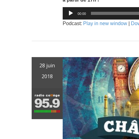
Lecteur
00:00
audio
Podcast:
Play in new window
|
Do
28 juin
2018