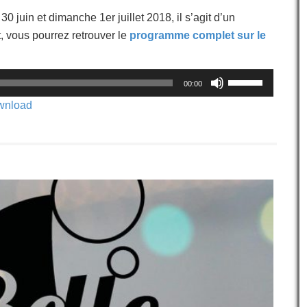
0 juin et dimanche 1er juillet 2018, il s’agit d’un
, vous pourrez retrouver le
programme complet sur le
Utilisez
00:00
les
flèches
wnload
haut/bas
pour
augmenter
ou
diminuer
le
volume.