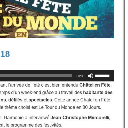
018
Utilisez
00:00
les
flèches
nt l’arrivée de l’été c’est bien entendu
Châtel en Fête
.
haut/bas
 temps d’un week-end grâce au travail des
habitants des
pour
ons
,
défilés
et
spectacles
. Cette année Châtel en Fête
augmenter
ou
e thème choisi est Le Tour du Monde en 80 Jours.
diminuer
le, Harmonie a interviewé
Jean-Christophe Mercorelli,
le
volume.
crit le programme des festivités.