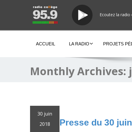
Ecoutez la radio 
ACCUEIL
LA RADIO
PROJETS P
Monthly Archives:
30 juin
Presse du 30 jui
2018