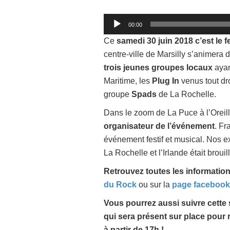
Lecteur
00:00
audio
Ce
samedi 30 juin 2018 c’est le 
centre-ville de Marsilly s’animera 
trois jeunes groupes locaux
ayan
Maritime, les
Plug In
venus tout dro
groupe
Spads
de La Rochelle.
Dans le zoom de La Puce à l’Oreil
organisateur de l’événement
. Fr
événement festif et musical. Nos ex
La Rochelle et l’Irlande était brouil
Retrouvez toutes les informatio
du Rock
ou sur la
page facebook
Vous pourrez aussi suivre cette 
qui sera présent sur place pour 
à partir de 17h !