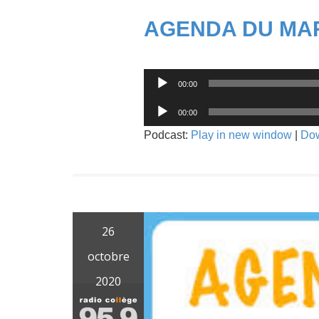
AGENDA DU MAR
Lecteur
00:00
audio
Lecteur
00:00
audio
Podcast:
Play in new window
|
Do
26
octobre
2020