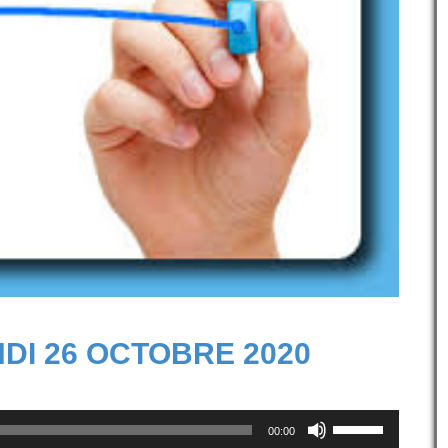
DI 26 OCTOBRE 2020
Utilisez
00:00
les