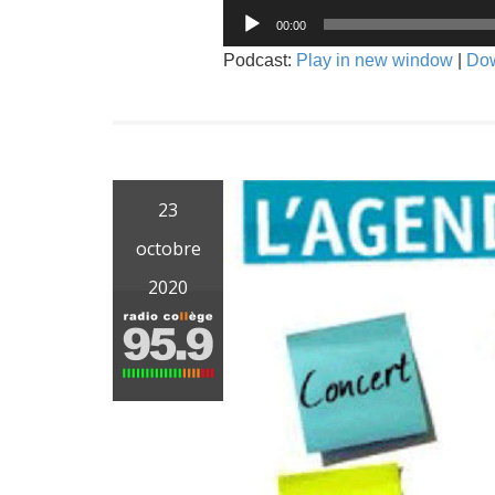
Lecteur
00:00
audio
Podcast:
Play in new window
|
Do
23
octobre
2020