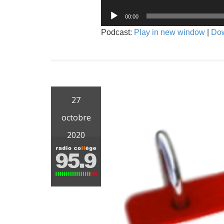
audio
Lecteur
00:00
audio
Podcast:
Play in new window
|
Do
27
octobre
2020