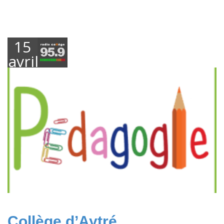
15
avril
2013
Collège d’Aytré