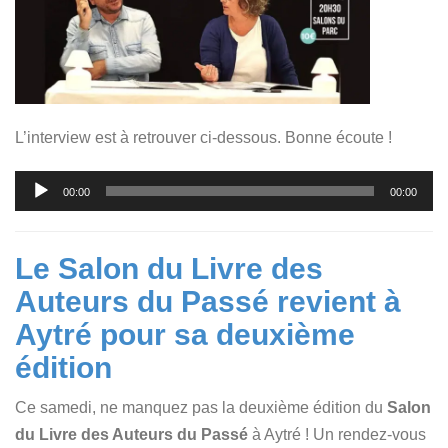
L’interview est à retrouver ci-dessous. Bonne écoute !
Lecteur
00:00
00:00
audio
Le Salon du Livre des
Auteurs du Passé revient à
Aytré pour sa deuxième
édition
Ce samedi, ne manquez pas la deuxième édition du
Salon
du Livre des Auteurs du Passé
à Aytré ! Un
rendez-vous