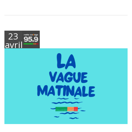
23
avril
2025