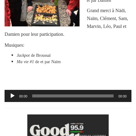
et par Damien
Grand merci à Nädi,
Naïm, Clément, Sam,
Marvin, Léo, Paul et
Damien pour leur participation.
Musiques:
Jackpot
de Broussaï
Ma vie #1
de et par Naïm
Lecteur
00:00
00:00
audio