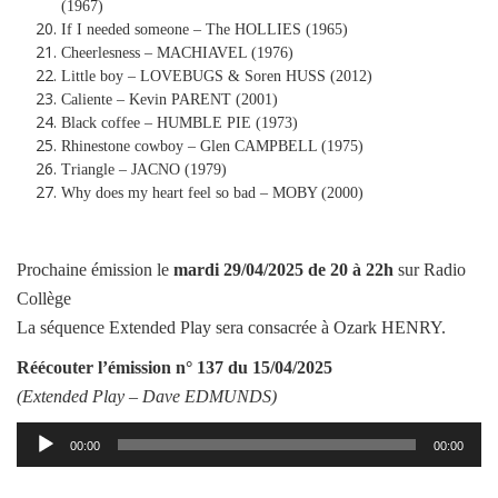
(1967)
If I needed someone – The HOLLIES (1965)
Cheerlesness – MACHIAVEL (1976)
Little boy – LOVEBUGS & Soren HUSS (2012)
Caliente – Kevin PARENT (2001)
Black coffee – HUMBLE PIE (1973)
Rhinestone cowboy – Glen CAMPBELL (1975)
Triangle – JACNO (1979)
Why does my heart feel so bad – MOBY (2000)
Prochaine émission le
mardi
29/04/2025
de 20 à 22h
sur Radio
Collège
La séquence Extended Play sera consacrée à Ozark HENRY.
Réécouter l’émission
n° 137 du 15/04/2025
(Extended Play –
Dave EDMUNDS
)
Lecteur
00:00
00:00
audio