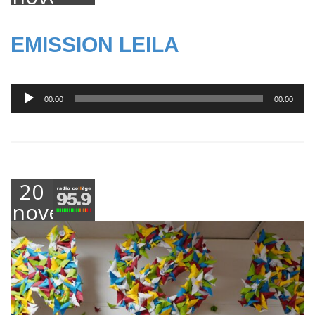
2024
EMISSION LEILA
Lecteur
00:00
00:00
audio
20
novembre
2024