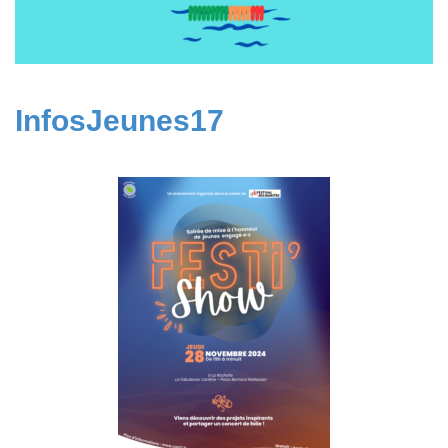
InfosJeunes17