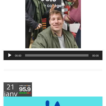
Lecteur
00:00
00:00
audio
21
janvier
2025