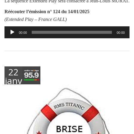
La séquence Extended Play sera consacrée à Jean-Louis MURAT.
Réécouter l’émission
n° 124 du 14/01/2025
(Extended Play –
France GALL
)
Lecteur
00:00
00:00
audio
22
janvier
2025