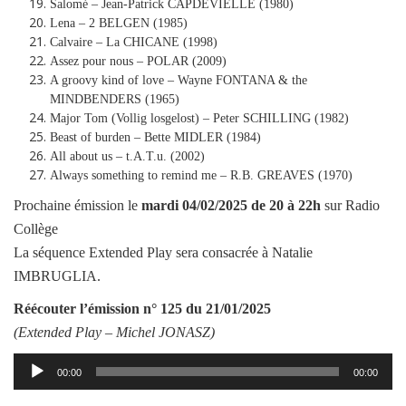
Salomé – Jean-Patrick CAPDEVIELLE (1980)
Lena – 2 BELGEN (1985)
Calvaire – La CHICANE (1998)
Assez pour nous – POLAR (2009)
A groovy kind of love – Wayne FONTANA & the
MINDBENDERS (1965)
Major Tom (Vollig losgelost) – Peter SCHILLING (1982)
Beast of burden – Bette MIDLER (1984)
All about us – t.A.T.u. (2002)
Always something to remind me – R.B. GREAVES (1970)
Prochaine émission le
mardi
04/02/2025
de 20 à 22h
sur Radio
Collège
La séquence Extended Play sera consacrée à Natalie
IMBRUGLIA.
Réécouter l’émission
n° 125 du 21/01/2025
(Extended Play –
Michel JONASZ
)
Lecteur
00:00
00:00
audio