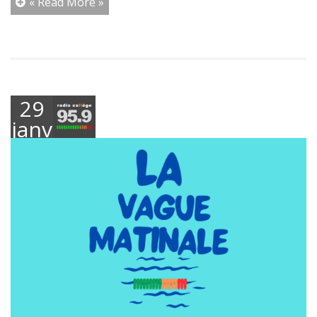
« Read More »
29
janvier
2025