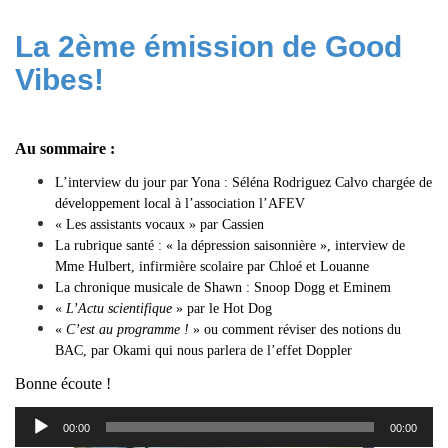
La 2ème émission de Good
Vibes!
Au sommaire
:
L’interview du jour par Yona : Séléna Rodriguez Calvo chargée de
développement local à l’association l’
AFEV
« Les assistants vocaux » par Cassien
La rubrique santé : « la dépression saisonnière », interview de
Mme Hulbert, infirmière scolaire par Chloé et Louanne
La chronique musicale de Shawn : Snoop Dogg et Eminem
«
L’Actu scientifique
» par le Hot Dog
«
C’est au programme !
» ou comment réviser des notions du
BAC, par Okami qui nous parlera de l’effet Doppler
Bonne écoute !
Lecteur
00:00
00:00
audio