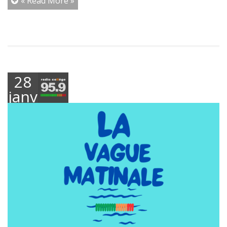
« Read More »
28
janvier
2025