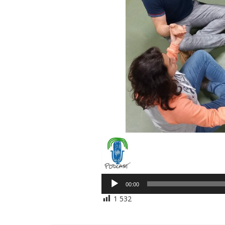
Lecteur
00:00
audio
1 532