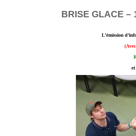
BRISE GLACE – 
L’émission d’info
(Avec
R
et