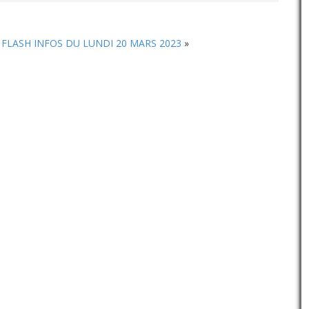
augmenter
ou
diminuer
FLASH INFOS DU LUNDI 20 MARS 2023
»
le
volume.