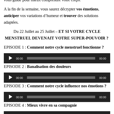
A la fin de la semaine, vous saurez décrypter
vos émotions
,
anticiper
vos variations d’humeur et
trouver
des solutions
adaptées.
Du 22 Juillet au 25 Juillet –
ET SI VOTRE CYCLE
MENSTRUEL DEVENAIT VOTRE SUPER-POUVOIR ?
EPISODE 1 :
Comment notre cycle menstruel fonctionne ?
Lecteur
00:00
00:00
audio
EPISODE 2 :
Banalisation des douleurs
Lecteur
00:00
00:00
audio
EPISODE 3 :
Comment notre cycle influence nos émotions ?
Lecteur
00:00
00:00
audio
EPISODE 4 :
Mieux vivre en sa compagnie
Lecteur