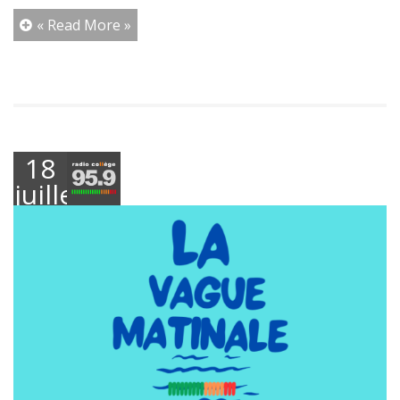
« Read More »
18
juillet
2025