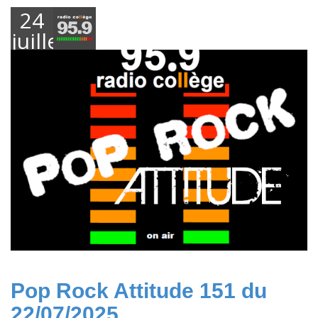
24
juillet
2025
Pop Rock Attitude 151 du
22/07/2025