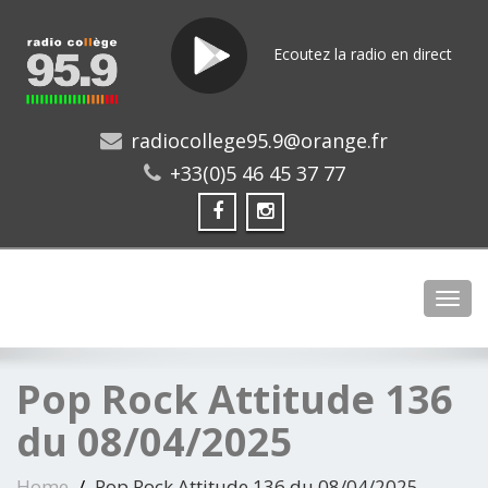
Ecoutez la radio en direct
radiocollege95.9@orange.fr
+33(0)5 46 45 37 77
Toggl
Pop Rock Attitude 136
du 08/04/2025
Home
Pop Rock Attitude 136 du 08/04/2025