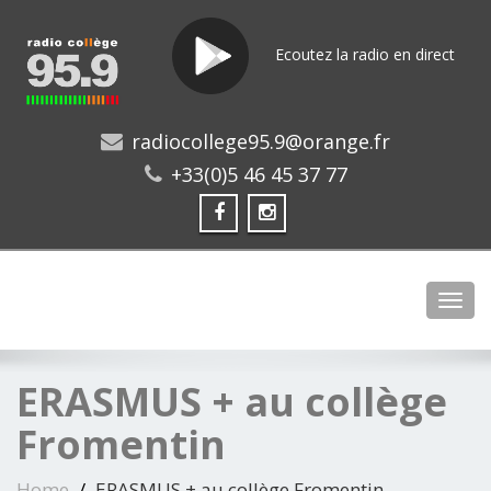
Ecoutez la radio en direct
radiocollege95.9@orange.fr
+33(0)5 46 45 37 77
Toggl
ERASMUS + au collège
Fromentin
Home
ERASMUS + au collège Fromentin