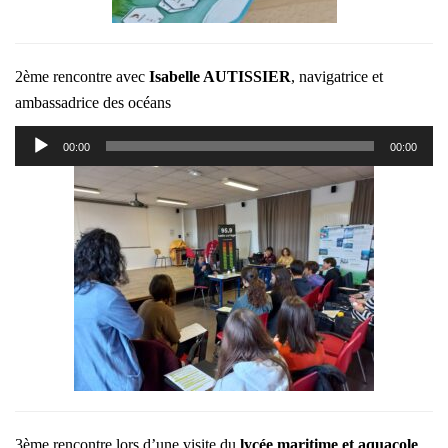
2ème rencontre avec
Isabelle AUTISSIER
, navigatrice et
ambassadrice des océans
Lecteur
00:00
00:00
audio
3ème rencontre lors d’une visite du
lycée maritime et aquacole