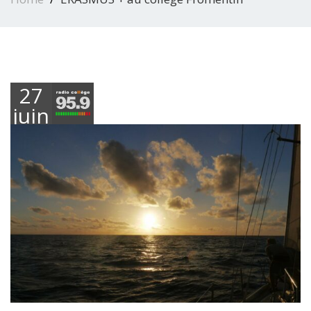
27
juin
2023