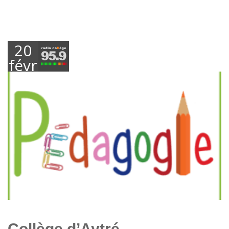
20
février
2014
Collège d’Aytré