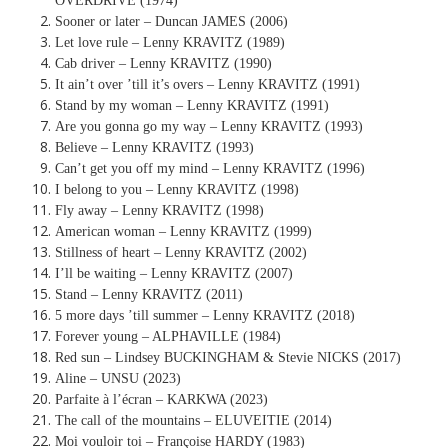
OVERDRIVE (1974)
Sooner or later – Duncan JAMES (2006)
Let love rule – Lenny KRAVITZ (1989)
Cab driver – Lenny KRAVITZ (1990)
It ain’t over ’till it’s overs – Lenny KRAVITZ (1991)
Stand by my woman – Lenny KRAVITZ (1991)
Are you gonna go my way – Lenny KRAVITZ (1993)
Believe – Lenny KRAVITZ (1993)
Can’t get you off my mind – Lenny KRAVITZ (1996)
I belong to you – Lenny KRAVITZ (1998)
Fly away – Lenny KRAVITZ (1998)
American woman – Lenny KRAVITZ (1999)
Stillness of heart – Lenny KRAVITZ (2002)
I’ll be waiting – Lenny KRAVITZ (2007)
Stand – Lenny KRAVITZ (2011)
5 more days ’till summer – Lenny KRAVITZ (2018)
Forever young – ALPHAVILLE (1984)
Red sun – Lindsey BUCKINGHAM & Stevie NICKS (2017)
Aline – UNSU (2023)
Parfaite à l’écran – KARKWA (2023)
The call of the mountains – ELUVEITIE (2014)
Moi vouloir toi – Françoise HARDY (1983)