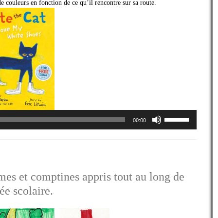
e couleurs en fonction de ce qu’il rencontre sur sa route.
volume.
Utilisez
00:00
les
flèches
haut/bas
pour
augmenter
ou
mes et comptines appris tout au long de
diminuer
ée scolaire.
le
volume.