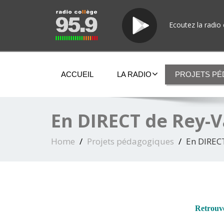
Ecoutez la radio 
ACCUEIL
LA RADIO
PROJETS P
En DIRECT de Rey-V
Home
Projets pédagogiques
En DIRECT
Retrouve