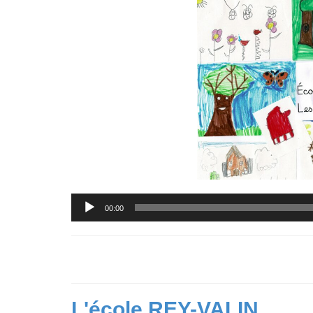
Lecteur
00:00
audio
L'école REY-VALIN