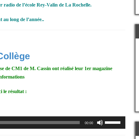
ier radio de l’école Rey-Valin de La Rochelle.
t au long de l’année..
Collège
classe de CM1 de M. Cassin ont réalisé leur 1er magazine
informations
i le résultat :
Utilisez
00:00
les
flèches
haut/bas