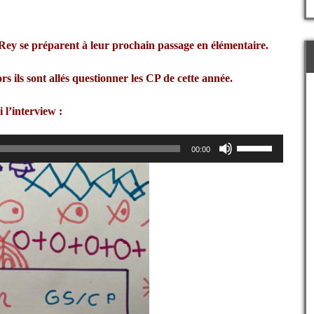
pour
augmenter
ou
 Rey
se préparent à leur prochain passage en élémentaire
.
diminuer
le
rs ils sont allés questionner les CP de cette année
.
volume.
i l’interview :
Utilisez
00:00
les
flèches
haut/bas
pour
augmenter
ou
diminuer
le
volume.