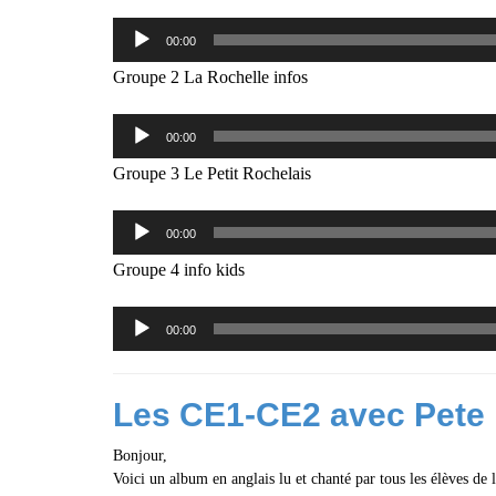
Lecteur
00:00
audio
Groupe 2 La Rochelle infos
Lecteur
00:00
audio
Groupe 3 Le Petit Rochelais
Lecteur
00:00
audio
Groupe 4 info kids
Lecteur
00:00
audio
Les CE1-CE2 avec Pete 
Bonjour,
Voici un album en anglais lu et chanté par tous les élèves de 