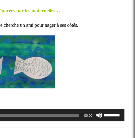
volume.
préparées par les maternelles…
e cherche un ami pour nager à ses côtés.
Utilisez
00:00
les
flèches
haut/bas
pour