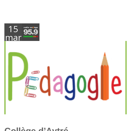
15
mars
2015
Collège d’Aytré