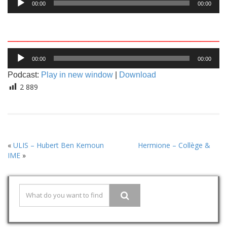
00:00
00:00
audio
_____________________
Lecteur
00:00
00:00
audio
Podcast:
Play in new window
|
Download
2 889
«
ULIS – Hubert Ben Kemoun
Hermione – Collège &
IME
»