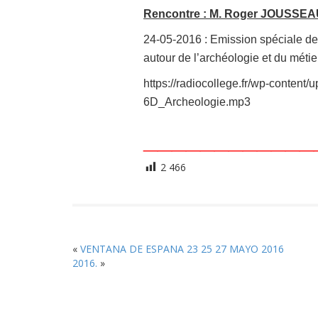
Rencontre : M. Roger JOUSSE
24-05-2016 : Emission spéciale de
autour de l’archéologie et du méti
https://radiocollege.fr/wp-cont
6D_Archeologie.mp3
____________
2 466
«
VENTANA DE ESPANA 23 25 27 MAYO 2016
2016.
»