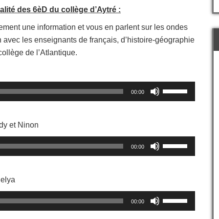
lité des 6èD du collège d’Aytré :
lement une information et vous en parlent sur les ondes
 avec les enseignants de français, d’histoire-géographie
collège de l’Atlantique.
Utilisez
00:00
les
flèches
haut/bas
dy et Ninon
pour
augmenter
Utilisez
ou
00:00
les
diminuer
flèches
le
haut/bas
volume.
Nelya
pour
augmenter
Utilisez
ou
00:00
les
diminuer
flèches