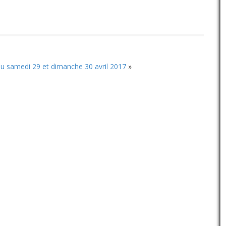
le
haut/bas
volume.
pour
augmenter
ou
diminuer
le
volume.
u samedi 29 et dimanche 30 avril 2017
»