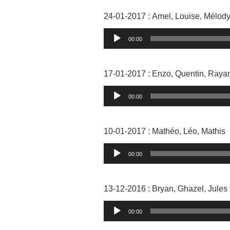
24-01-2017 : Amel, Louise, Mélody
Lecteur
00:00
audio
17-01-2017 : Enzo, Quentin, Rayan
Lecteur
00:00
audio
10-01-2017 : Mathéo, Léo, Mathis
Lecteur
00:00
audio
13-12-2016 : Bryan, Ghazel, Jules
Lecteur
00:00
audio