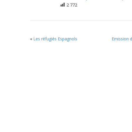
2 772
«
Les réfugiés Espagnols
Emission d