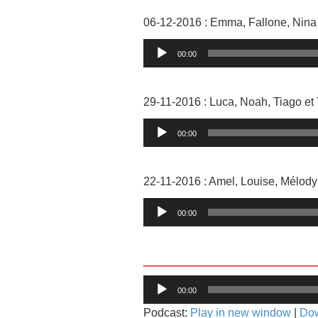
06-12-2016 : Emma, Fallone, Nina 
Lecteur
00:00
audio
.
29-11-2016 : Luca, Noah, Tiago et
Lecteur
00:00
audio
.
22-11-2016 : Amel, Louise, Mélody
Lecteur
00:00
audio
____________
Lecteur
00:00
audio
Podcast:
Play in new window
|
Do