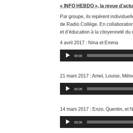
« INFO HEBDO », la revue d’actua
Par groupe, ils repèrent individuel
de Radio Collège. En collaboration
et d’éducation à la citoyenneté du 
4 avril 2017 : Nina et Emma
Lecteur
00:00
audio
21 mars 2017 : Amel, Louise, Mélo
Lecteur
00:00
audio
14 mars 2017 : Enzo, Quentin, et 
Lecteur
00:00
audio