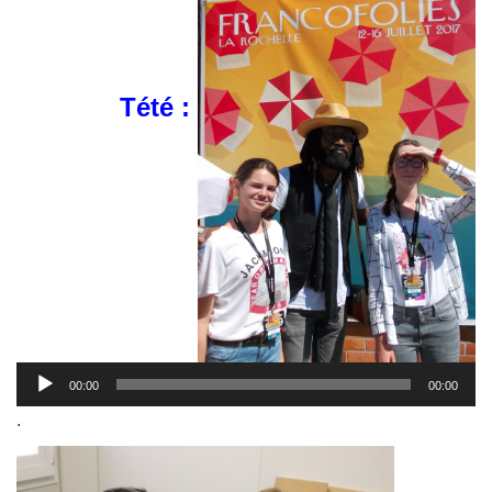
Tété :
Lecteur
audio
00:00
00:00
.