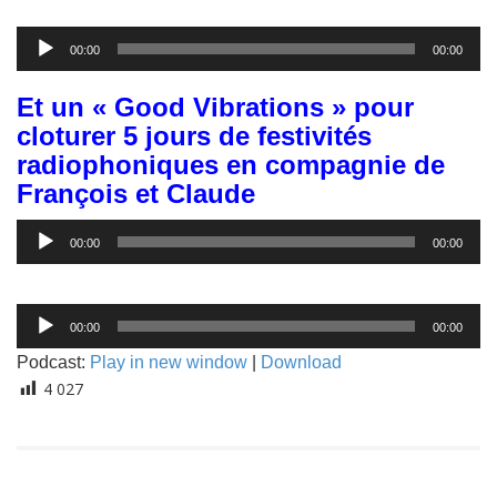
Lecteur
00:00
00:00
audio
Et un « Good Vibrations » pour
cloturer 5 jours de festivités
radiophoniques en compagnie de
François et Claude
Lecteur
00:00
00:00
audio
Lecteur
00:00
00:00
audio
Podcast:
Play in new window
|
Download
4 027