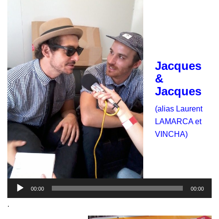
Jacques
&
Jacques
(alias Laurent
LAMARCA et
VINCHA)
Lecteur
audio
00:00
00:00
.