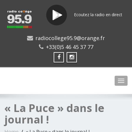
Ecoutez la radio en direct
radiocollege95.9@orange.fr
+33(0)5 46 45 37 77
Toggl
« La Puce » dans le
journal !
Home
« La Puce » dans le journal !