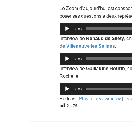
Le Zoom d’aujourd’hui est consacr
poser ses questions à deux représe
Lecteur
00:00
audio
Interview de
Renaud de Silety
, c
de Villeneuve les Salines
.
Lecteur
00:00
audio
Interview de
Guillaume Bourin
, c
Rochelle.
Lecteur
00:00
audio
Podcast:
Play in new window
|
Do
2 476