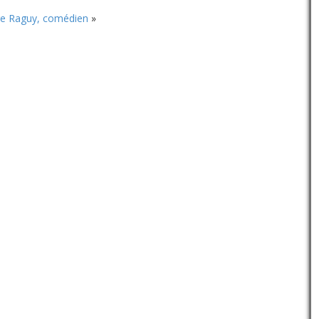
le
volume.
re Raguy, comédien
»