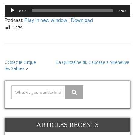
Lecteur
00:00
00:00
audio
Podcast:
Play in new window
|
Download
1 979
«
Osez le Cirque
La Quinzaine du Caucase à Villeneuve
les Salines
»
ARTICLES RÉCENTS