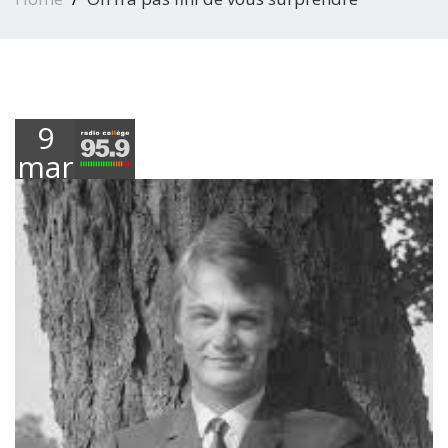
9
mars
2018