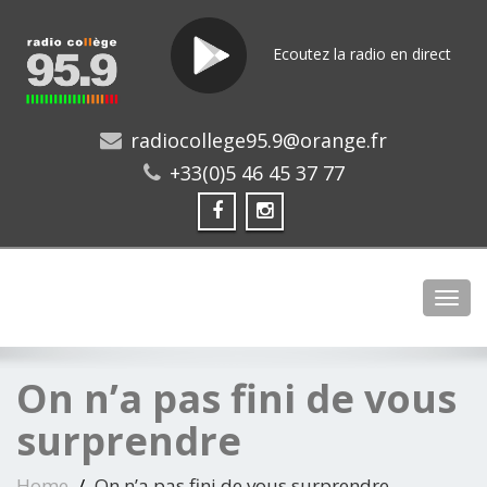
Ecoutez la radio en direct
radiocollege95.9@orange.fr
+33(0)5 46 45 37 77
Toggl
On n’a pas fini de vous
surprendre
Home
On n’a pas fini de vous surprendre