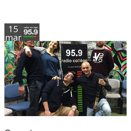
15
mars
2018