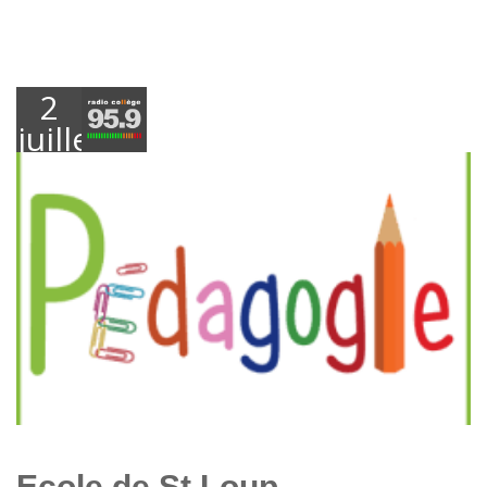
2
juillet
2018
Ecole de St Loup