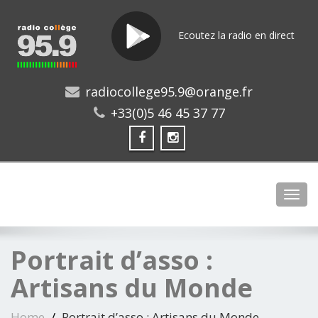
Ecoutez la radio en direct
radiocollege95.9@orange.fr
+33(0)5 46 45 37 77
Toggl
Portrait d’asso :
Artisans du Monde
Home
Portrait d’asso : Artisans du Monde