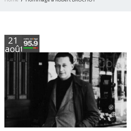
21
août
2018