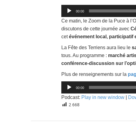
Lecteur
00:00
audio
Ce matin, le Zoom de la Puce à l’O
discutons de cette journée avec
Cé
cet
événement local, participatif 
La Fête des Terriens aura lieu le
s
tous. Au programme :
marché artis
conférence-discussion sur l’opt
Plus de renseignements sur la
pag
Lecteur
00:00
audio
Podcast:
Play in new window
|
Do
2 668