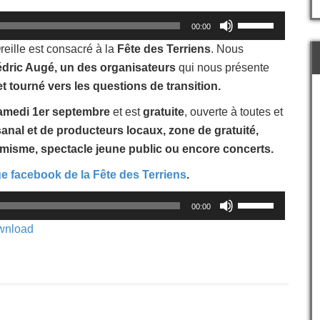
Utilisez
00:00
les
flèches
reille est consacré à la
Fête des Terriens
. Nous
haut/bas
dric Augé, un des organisateurs
qui nous présente
pour
et tourné vers les questions de transition.
augmenter
ou
amedi 1er septembre
et est
gratuite
, ouverte à toutes et
diminuer
anal et de producteurs locaux, zone de gratuité,
le
volume.
imisme, spectacle jeune public ou encore concerts.
e facebook de la Fête des Terriens
.
Utilisez
00:00
les
flèches
wnload
haut/bas
pour
augmenter
ou
diminuer
le