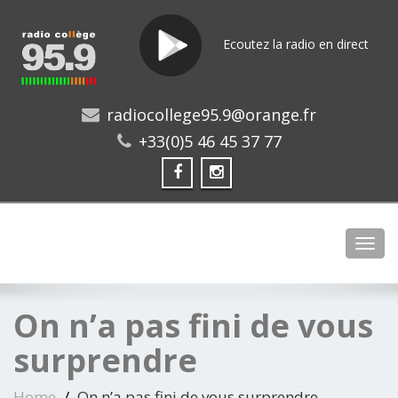
Ecoutez la radio en direct
radiocollege95.9@orange.fr
+33(0)5 46 45 37 77
Toggl
On n’a pas fini de vous
surprendre
Home
On n’a pas fini de vous surprendre