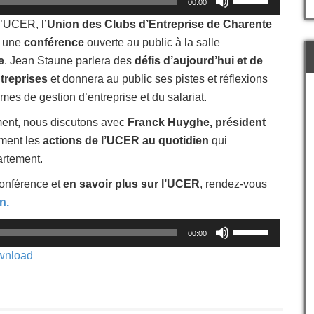
00:00
les
flèches
 l’UCER, l’
Union des Clubs d’Entreprise de Charente
haut/bas
 une
conférence
ouverte au public à la salle
pour
e
. Jean Staune parlera des
défis d’aujourd’hui et de
augmenter
ou
treprises
et donnera au public ses pistes et réflexions
diminuer
mes de gestion d’entreprise et du salariat.
le
volume.
ment, nous discutons avec
Franck Huyghe, président
ement les
actions de l’UCER au quotidien
qui
artement.
conférence et
en savoir plus sur l’UCER
, rendez-vous
on.
Utilisez
00:00
les
flèches
wnload
haut/bas
pour
augmenter
ou