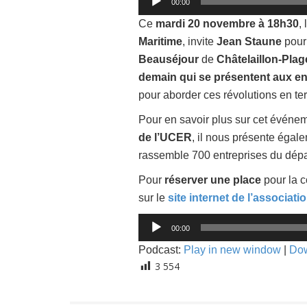
00:00
audio
Ce
mardi 20 novembre à 18h30
,
Maritime
, invite
Jean Staune
pour
Beauséjour
de
Châtelaillon-Plag
demain qui se présentent aux en
pour aborder ces révolutions en ter
Pour en savoir plus sur cet événe
de l’UCER
, il nous présente égal
rassemble 700 entreprises du dép
Pour
réserver une place
pour la 
sur le
site internet de l’associati
Lecteur
00:00
audio
Podcast:
Play in new window
|
Do
3 554