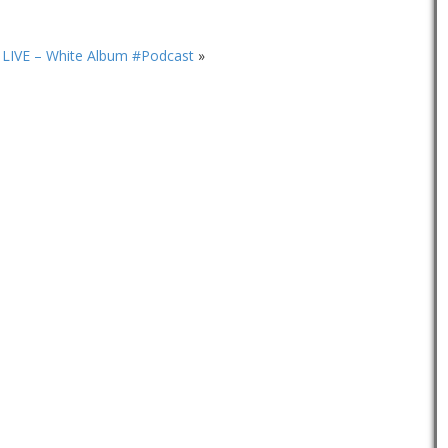
diminuer
le
volume.
LIVE – White Album #Podcast
»