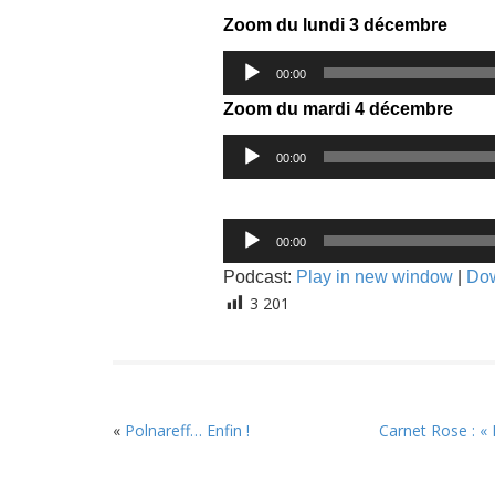
Zoom du lundi 3 décembre
Lecteur
00:00
audio
Zoom du mardi 4 décembre
Lecteur
00:00
audio
Lecteur
00:00
audio
Podcast:
Play in new window
|
Do
3 201
«
Polnareff… Enfin !
Carnet Rose : «