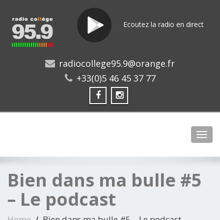
Ecoutez la radio en direct
radiocollege95.9@orange.fr
+33(0)5 46 45 37 77
Toggl
Bien dans ma bulle #5
– Le podcast
Home
Bien dans ma bulle #5 – Le podcast